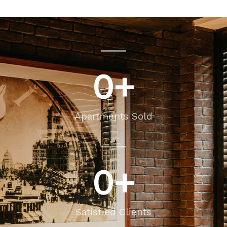
0
+
Apartments Sold
0
+
Satisfied Clients