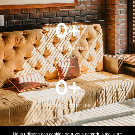
0
+
Houses Rented
0
+
Listed Properties
Nous utilisons des cookies pour vous garantir la meilleure