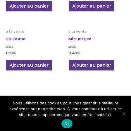
sur
sur
5
5
Ajouter au panier
Ajouter au panier
a la vente
a la vente
marque verre
ballon mr/ mme
Note
Note
0.10
€
0.40
€
0
0
sur
sur
5
5
Ajouter au panier
Ajouter au panier
Nous utilisons des cookies pour vous garantir la meilleure
expérience sur notre site web. Si vous continuez à utiliser ce
Copyright © 2026
Deco Loc
| Powered by
Deco Loc
|
site, nous supposerons que vous en êtes satisfait.
Credits
Ok